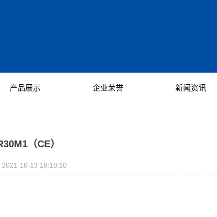
产品展示
企业荣誉
新闻资讯
加湿器电路板
企业荣誉
公司动态
饮水机电路板
行业资讯
R30M1（CE）
直流风扇电路板
技术资讯
2021-10-13 18:18:10
酒柜电子冰箱电源
电源适配器
视听设备电源